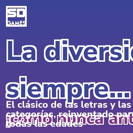
La divers
siempre…
El clásico de las letras y las
¡como nunca ant
categorías, reinventado par
todas las edades