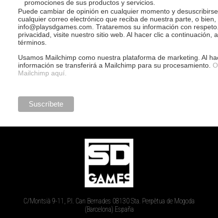
promociones de sus productos y servicios.
Puede cambiar de opinión en cualquier momento y desuscribirse 
cualquier correo electrónico que reciba de nuestra parte, o bien
info@playsdgames.com. Trataremos su información con respeto.
privacidad, visite nuestro sitio web. Al hacer clic a continuaci
términos.
Usamos Mailchimp como nuestra plataforma de marketing. Al hace
información se transferirá a Mailchimp para su procesamiento.
Ob
Mailchimp aquí.
C/Montsià 9-11, P.I. Can Bernades 08130 Sta. Perpètua de Mogoda
(Barcelona) España