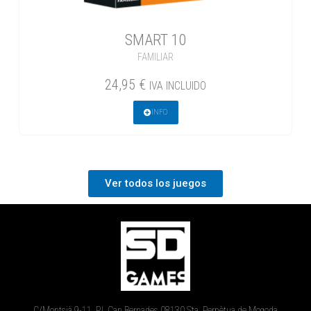
SMART 10
FAMILIAR
24,95
€
IVA INCLUIDO
INFO
Ver todos los juegos
C/Montsià 9-11, P.I. Can Bernades 08130 Sta. Perpètua de Mogoda