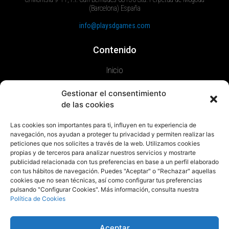
(Barcelona) España
info@playsdgames.com
Contenido
Inicio
Juegos
Gestionar el consentimiento
Sobre Nosotros
de las cookies
Contacto
Prensa
Las cookies son importantes para ti, influyen en tu experiencia de
navegación, nos ayudan a proteger tu privacidad y permiten realizar las
peticiones que nos solicites a través de la web. Utilizamos cookies
Legal
propias y de terceros para analizar nuestros servicios y mostrarte
publicidad relacionada con tus preferencias en base a un perfil elaborado
Política de privacidad
con tus hábitos de navegación. Puedes "Aceptar" o "Rechazar" aquellas
Política de cookies
cookies que no sean técnicas, así como configurar tus preferencias
pulsando "Configurar Cookies". Más información, consulta nuestra
Aviso Legal
Política de Cookies
Componentes
Aceptar