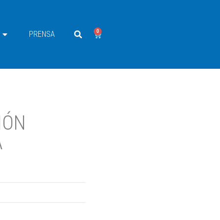
0
PRENSA
IÓN
A