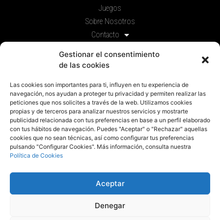
Juegos
Sobre Nosotros
Contacto
Prensa
Gestionar el consentimiento
de las cookies
Legal
Las cookies son importantes para ti, influyen en tu experiencia de
Política de privacidad
navegación, nos ayudan a proteger tu privacidad y permiten realizar las
Política de cookies
peticiones que nos solicites a través de la web. Utilizamos cookies
propias y de terceros para analizar nuestros servicios y mostrarte
Aviso Legal
publicidad relacionada con tus preferencias en base a un perfil elaborado
con tus hábitos de navegación. Puedes "Aceptar" o "Rechazar" aquellas
Componentes
cookies que no sean técnicas, así como configurar tus preferencias
pulsando "Configurar Cookies". Más información, consulta nuestra
Solicitud de componentes
Política de Cookies
Aceptar
© 2018 Todos los derechos reservados
Denegar