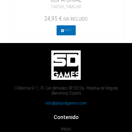
CARTAS
,
FAMILIAR
24,95
€
IVA INCLUIDO
INFO
C/Montsià 9-11, P.I. Can Bernades 08130 Sta. Perpètua de Mogoda
(Barcelona) España
info@playsdgames.com
Contenido
Inicio