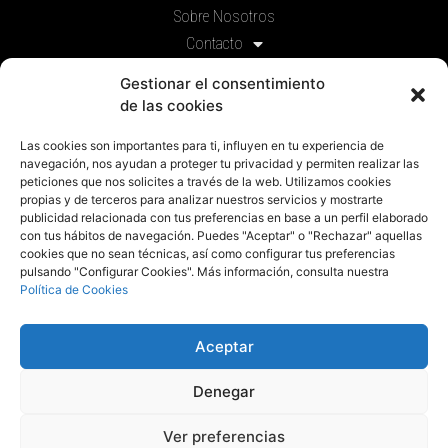
Sobre Nosotros
Contacto
Prensa
Gestionar el consentimiento
de las cookies
Legal
Las cookies son importantes para ti, influyen en tu experiencia de
Política de privacidad
navegación, nos ayudan a proteger tu privacidad y permiten realizar las
Política de cookies
peticiones que nos solicites a través de la web. Utilizamos cookies
propias y de terceros para analizar nuestros servicios y mostrarte
Aviso Legal
publicidad relacionada con tus preferencias en base a un perfil elaborado
con tus hábitos de navegación. Puedes "Aceptar" o "Rechazar" aquellas
Componentes
cookies que no sean técnicas, así como configurar tus preferencias
pulsando "Configurar Cookies". Más información, consulta nuestra
Solicitud de componentes
Política de Cookies
Aceptar
© 2018 Todos los derechos reservados
Denegar
Ver preferencias