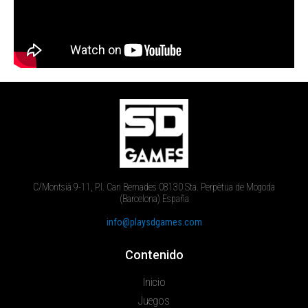
C/Montsià 9-11, P.I. Can Bernades 08130 Sta. Perpètua de Mogoda
(Barcelona) España
info@playsdgames.com
Contenido
Inicio
Juegos