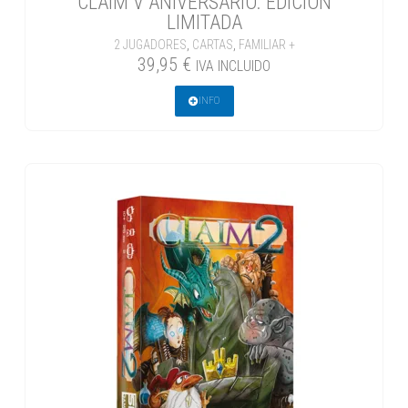
CLAIM V ANIVERSARIO. EDICIÓN
LIMITADA
2 JUGADORES
,
CARTAS
,
FAMILIAR +
39,95
€
IVA INCLUIDO
INFO