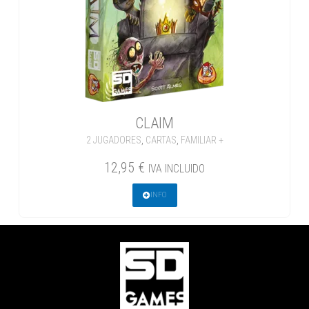
CLAIM
2 JUGADORES
,
CARTAS
,
FAMILIAR +
12,95
€
IVA INCLUIDO
INFO