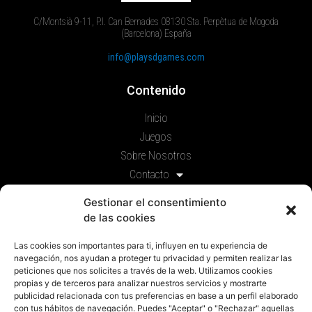
C/Montsià 9-11, P.I. Can Bernades 08130 Sta. Perpètua de Mogoda
(Barcelona) España
info@playsdgames.com
Contenido
Inicio
Juegos
Sobre Nosotros
Contacto
Prensa
Gestionar el consentimiento
de las cookies
Legal
Las cookies son importantes para ti, influyen en tu experiencia de
Política de privacidad
navegación, nos ayudan a proteger tu privacidad y permiten realizar las
Política de cookies
peticiones que nos solicites a través de la web. Utilizamos cookies
propias y de terceros para analizar nuestros servicios y mostrarte
Aviso Legal
publicidad relacionada con tus preferencias en base a un perfil elaborado
con tus hábitos de navegación. Puedes "Aceptar" o "Rechazar" aquellas