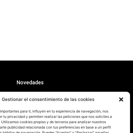
Novedades
RFROMANTIK: EQUIPAJE DE MANO
Gestionar el consentimiento de las cookies
junio 16, 2026
Match Madness Flip
importantes para ti, influyen en tu experiencia de navegación, nos
abril 27, 2026
 tu privacidad y permiten realizar las peticiones que nos solicites a
Ya Está Hecho
. Utilizamos cookies propias y de terceros para analizar nuestros
marzo 13, 2026
arte publicidad relacionada con tus preferencias en base a un perfil
s hábitos de navegación. Puedes "Aceptar" o "Rechazar" aquellas