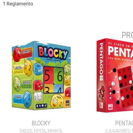
1 Reglamento
PR
BLOCKY
PENTA
DADOS
,
FIESTA
,
INFANTIL
2 JUGADORES
,