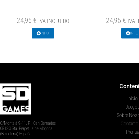
24,95
€
24,95
€
IVA INCLUIDO
IVA 
INFO
INFO
Conten
Inicio
Juego
Sobre Nos
C/Montsià 9-11, P.I. Can Bernades
Contacto
08130 Sta. Perpètua de Mogoda
Prens
(Barcelona) España