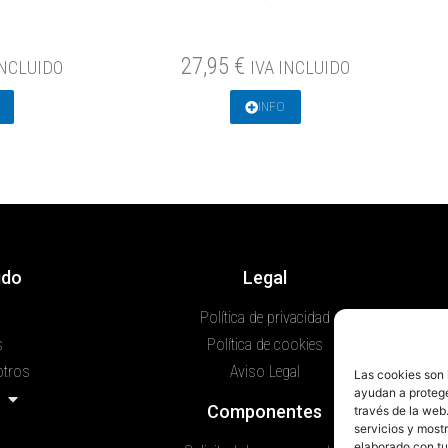
27,95
€
INCLUIDO
IVA INCLUIDO
INFO
ido
Legal
DO
Política de privacidad
s
Política de cookies
otros
Aviso Legal
Las cookies son 
ayudan a proteger
Componentes
través de la web
a
servicios y mostr
elaborado con tu