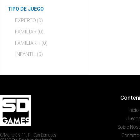
TIPO DE JUEGO
EXPERTO
(0)
FAMILIAR
(0)
FAMILIAR +
(0)
INFANTIL
(0)
Conten
Inicio
Juego
Sobre Nos
C/Montsià 9-11, P.I. Can Bernades
Contacto