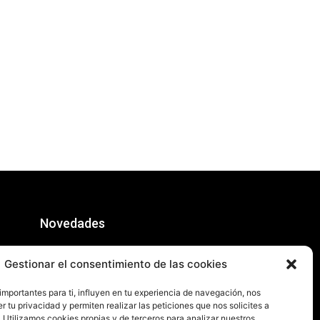
Novedades
RFROMANTIK: EQUIPAJE DE MANO
Gestionar el consentimiento de las cookies
junio 16, 2026
Match Madness Flip
importantes para ti, influyen en tu experiencia de navegación, nos
abril 27, 2026
 tu privacidad y permiten realizar las peticiones que nos solicites a
Ya Está Hecho
. Utilizamos cookies propias y de terceros para analizar nuestros