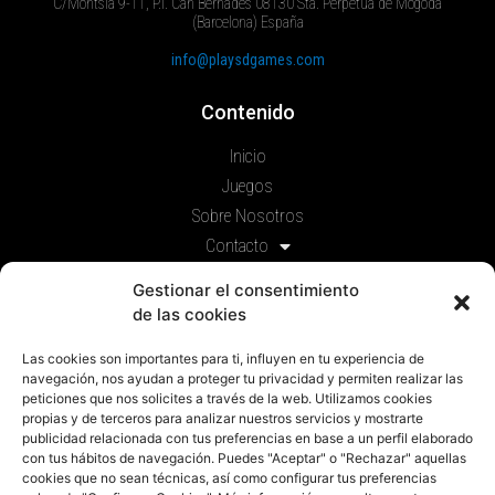
C/Montsià 9-11, P.I. Can Bernades 08130 Sta. Perpètua de Mogoda
(Barcelona) España
info@playsdgames.com
Contenido
Inicio
Juegos
Sobre Nosotros
Contacto
Prensa
Gestionar el consentimiento
de las cookies
Legal
Las cookies son importantes para ti, influyen en tu experiencia de
Política de privacidad
navegación, nos ayudan a proteger tu privacidad y permiten realizar las
Política de cookies
peticiones que nos solicites a través de la web. Utilizamos cookies
propias y de terceros para analizar nuestros servicios y mostrarte
Aviso Legal
publicidad relacionada con tus preferencias en base a un perfil elaborado
con tus hábitos de navegación. Puedes "Aceptar" o "Rechazar" aquellas
Componentes
cookies que no sean técnicas, así como configurar tus preferencias